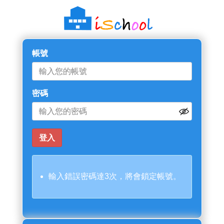
帳號
密碼
輸入錯誤密碼達3次，將會鎖定帳號。