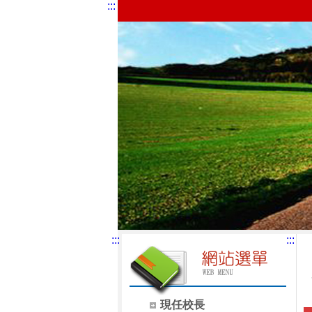
:::
:::
:::
現任校長